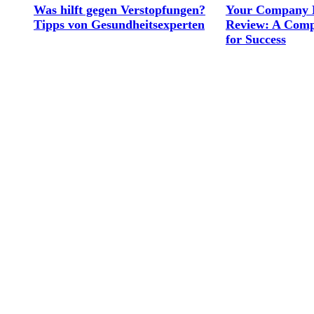
Was hilft gegen Verstopfungen?
Your Company 
Tipps von Gesundheitsexperten
Review: A Comp
for Success