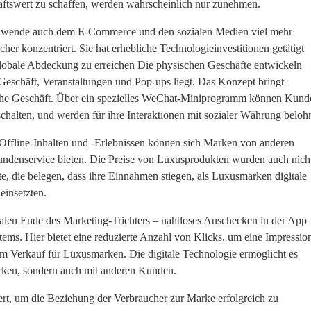
häftswert zu schaffen, werden wahrscheinlich nur zunehmen.
ndwende auch dem E-Commerce und den sozialen Medien viel mehr
er konzentriert. Sie hat erhebliche Technologieinvestitionen getätigt
lobale Abdeckung zu erreichen Die physischen Geschäfte entwickeln
Geschäft, Veranstaltungen und Pop-ups liegt. Das Konzept bringt
ysische Geschäft. Über ein spezielles WeChat-Miniprogramm können Kund
halten, und werden für ihre Interaktionen mit sozialer Währung belohn
Offline-Inhalten und -Erlebnissen können sich Marken von anderen
undenservice bieten. Die Preise von Luxusprodukten wurden auch nich
te, die belegen, dass ihre Einnahmen stiegen, als Luxusmarken digitale
insetzten.
alen Ende des Marketing-Trichters – nahtloses Auschecken in der App
ms. Hier bietet eine reduzierte Anzahl von Klicks, um eine Impressio
 Verkauf für Luxusmarken. Die digitale Technologie ermöglicht es
Marken, sondern auch mit anderen Kunden.
iert, um die Beziehung der Verbraucher zur Marke erfolgreich zu