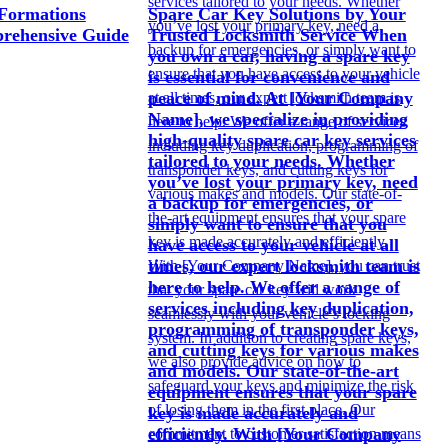
Formations
Spare Car Key Solutions by Your
rehensive Guide
Trusted Locksmith Service When
you own a car, having a spare key
is essential for convenience and
peace of mind. At [Your Company
Name], we specialize in providing
high-quality spare car key services
tailored to your needs. Whether
you’ve lost your primary key, need
a backup for emergencies, or
simply want to ensure that you
have access to your vehicle at all
times, our expert locksmith team is
here to help. We offer a range of
services including key duplication,
programming of transponder keys,
and cutting keys for various makes
and models. Our state-of-the-art
equipment ensures that your spare
key is made accurately and
efficiently. With [Your Company