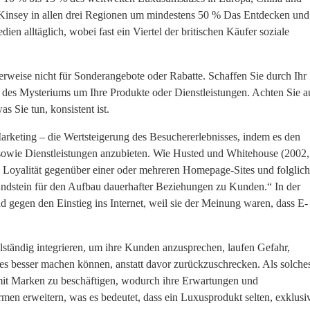
 McKinsey in allen drei Regionen um mindestens 50 % Das Entdecken und
n alltäglich, wobei fast ein Viertel der britischen Käufer soziale
weise nicht für Sonderangebote oder Rabatte. Schaffen Sie durch Ihr
des Mysteriums um Ihre Produkte oder Dienstleistungen. Achten Sie a
as Sie tun, konsistent ist.
Marketing – die Wertsteigerung des Besuchererlebnisses, indem es den
 sowie Dienstleistungen anzubieten. Wie Husted und Whitehouse (2002,
s Loyalität gegenüber einer oder mehreren Homepage-Sites und folglich
ndstein für den Aufbau dauerhafter Beziehungen zu Kunden.“ In der
gegen den Einstieg ins Internet, weil sie der Meinung waren, dass E-
ständig integrieren, um ihre Kunden anzusprechen, laufen Gefahr,
s besser machen können, anstatt davor zurückzuschrecken. Als solche
 mit Marken zu beschäftigen, wodurch ihre Erwartungen und
en erweitern, was es bedeutet, dass ein Luxusprodukt selten, exklusi