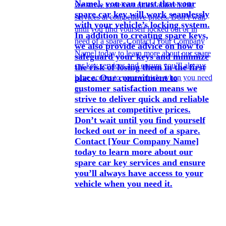
Name], you can trust that your
spare car key will work seamlessly
with your vehicle’s locking system.
In addition to creating spare keys,
we also provide advice on how to
safeguard your keys and minimize
the risk of losing them in the first
place. Our commitment to
customer satisfaction means we
strive to deliver quick and reliable
services at competitive prices.
Don’t wait until you find yourself
locked out or in need of a spare.
Contact [Your Company Name]
today to learn more about our
spare car key services and ensure
you’ll always have access to your
vehicle when you need it.