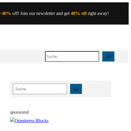
e 40%
off! Join our newsletter and get
40% off
right away!
Search
S
e
a
r
sponsored
c
h