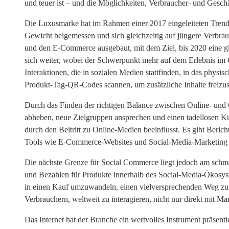
und teuer ist – und die Möglichkeiten, Verbraucher- und Gesc
Die Luxusmarke hat im Rahmen einer 2017 eingeleiteten Tre
Gewicht beigemessen und sich gleichzeitig auf jüngere Verbrauch
und den E-Commerce ausgebaut, mit dem Ziel, bis 2020 eine g
sich weiter, wobei der Schwerpunkt mehr auf dem Erlebnis im 
Interaktionen, die in sozialen Medien stattfinden, in das ph
Produkt-Tag-QR-Codes scannen, um zusätzliche Inhalte freizusc
Durch das Finden der richtigen Balance zwischen Online- und 
abheben, neue Zielgruppen ansprechen und einen tadellosen K
durch den Beitritt zu Online-Medien beeinflusst. Es gibt Berich
Tools wie E-Commerce-Websites und Social-Media-Marketing e
Die nächste Grenze für Social Commerce liegt jedoch am schm
und Bezahlen für Produkte innerhalb des Social-Media-Ökosyste
in einen Kauf umzuwandeln, einen vielversprechenden Weg zum
Verbrauchern, weltweit zu interagieren, nicht nur direkt mit 
Das Internet hat der Branche ein wertvolles Instrument präsent