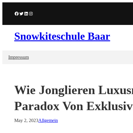
Skip
to
Facebook
Twitter
LinkedIn
Instagram
content
Snowkiteschule Baar
Impressum
Wie Jonglieren Luxu
Paradox Von Exklusivi
May 2, 2023
Allgemein