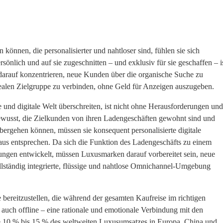
önnen, die personalisierter und nahtloser sind, fühlen sie sich
sönlich und auf sie zugeschnitten – und exklusiv für sie geschaffen – is
darauf konzentrieren, neue Kunden über die organische Suche zu
idealen Zielgruppe zu verbinden, ohne Geld für Anzeigen auszugeben.
 und digitale Welt überschreiten, ist nicht ohne Herausforderungen und
ewusst, die Zielkunden von ihren Ladengeschäften gewohnt sind und
bergehen können, müssen sie konsequent personalisierte digitale
veaus entsprechen. Da sich die Funktion des Ladengeschäfts zu einem
tungen entwickelt, müssen Luxusmarken darauf vorbereitet sein, neue
ollständig integrierte, flüssige und nahtlose Omnichannel-Umgebung
e bereitzustellen, die während der gesamten Kaufreise im richtigen
auch offline – eine rationale und emotionale Verbindung mit den
e 10 % bis 15 % des weltweiten Luxusumsatzes in Europa, China und