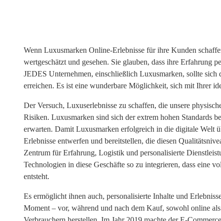
Wenn Luxusmarken Online-Erlebnisse für ihre Kunden schaffen k
wertgeschätzt und gesehen. Sie glauben, dass ihre Erfahrung per
JEDES Unternehmen, einschließlich Luxusmarken, sollte sich 
erreichen. Es ist eine wunderbare Möglichkeit, sich mit Ihrer 
Der Versuch, Luxuserlebnisse zu schaffen, die unsere physische
Risiken. Luxusmarken sind sich der extrem hohen Standards b
erwarten. Damit Luxusmarken erfolgreich in die digitale Welt ü
Erlebnisse entwerfen und bereitstellen, die diesen Qualitätsni
Zentrum für Erfahrung, Logistik und personalisierte Dienstleis
Technologien in diese Geschäfte so zu integrieren, dass eine v
entsteht.
Es ermöglicht ihnen auch, personalisierte Inhalte und Erlebniss
Moment – ​​vor, während und nach dem Kauf, sowohl online als 
Verbrauchern herstellen. Im Jahr 2019 machte der E-Commerc