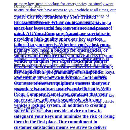
October 11, 2025
Spare Car Key Solutions by Your Trusted
Locksmith Service When you own a car, having a
spare key is essential for convenience and peace of
mind. At [Your Company Name], we specialize in
providing high-quality spare car key services
tailored to your needs. Whether you’ve lost your
primary key, need a backup for emergencies, or
simply want to ensure that you have access to your
vehicle at all times, our expert locksmith team is
here to help. We offer a range of services including
key duplication, programming of transponder keys,
and cutting keys for various makes and models.
Our state-of-the-art equipment ensures that your
spare key is made accurately and efficiently. With
[Your Company Name], you can trust that your
spare car key will work seamlessly with your
vehicle’s locking system. In addition to creating
spare keys, we also provide advice on how to
safeguard your keys and minimize the risk of losing
them in the first place. Our commitment to
customer satisfaction means we strive to deliver