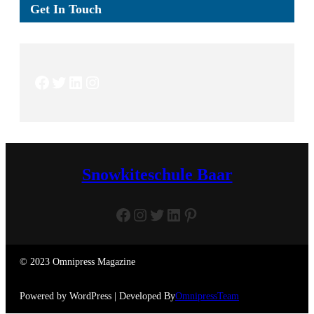
Get In Touch
Facebook
Twitter
LinkedIn
Instagram
Snowkiteschule Baar
Facebook
Instagram
Twitter
LinkedIn
Pinterest
© 2023 Omnipress Magazine
Powered by WordPress | Developed By
OmnipressTeam