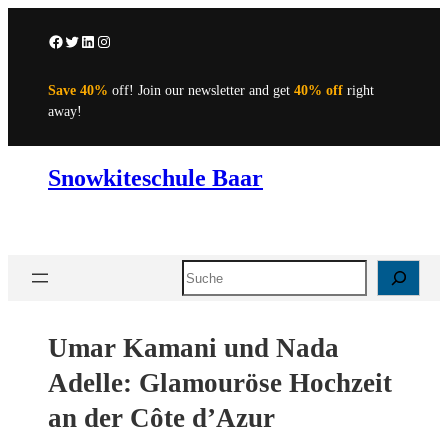
Skip
to
Facebook
Twitter
LinkedIn
Instagram
content
Save 40%
off! Join our newsletter and get
40% off
right
away!
Snowkiteschule Baar
Search
Umar Kamani und Nada
Adelle: Glamouröse Hochzeit
an der Côte d’Azur