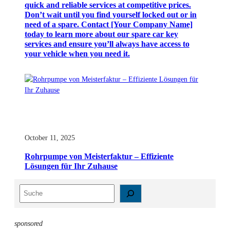
quick and reliable services at competitive prices.
Don’t wait until you find yourself locked out or in
need of a spare. Contact [Your Company Name]
today to learn more about our spare car key
services and ensure you’ll always have access to
your vehicle when you need it.
October 11, 2025
Rohrpumpe von Meisterfaktur – Effiziente
Lösungen für Ihr Zuhause
S
e
a
r
sponsored