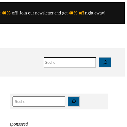
e 40%
off! Join our newsletter and get
40% off
right away!
Search
S
e
a
r
sponsored
c