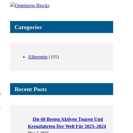
h
Categories
Allgemein
(105)
Recent Posts
e
e
Die 60 Besten Aktiven Touren Und
Kreuzfahrten Der Welt Für 2023–2024
May 2, 2023