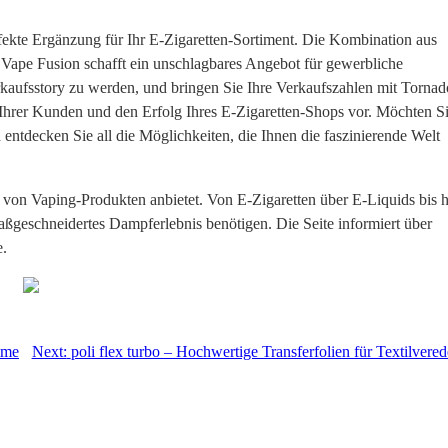
fekte Ergänzung für Ihr E-Zigaretten-Sortiment. Die Kombination aus
on Vape Fusion schafft ein unschlagbares Angebot für gewerbliche
kaufsstory zu werden, und bringen Sie Ihre Verkaufszahlen mit Tornad
t Ihrer Kunden und den Erfolg Ihres E-Zigaretten-Shops vor. Möchten S
ntdecken Sie all die Möglichkeiten, die Ihnen die faszinierende Welt
tte von Vaping-Produkten anbietet. Von E-Zigaretten über E-Liquids bis 
aßgeschneidertes Dampferlebnis benötigen. Die Seite informiert über
e.
lme
Next:
poli flex turbo – Hochwertige Transferfolien für Textilvere