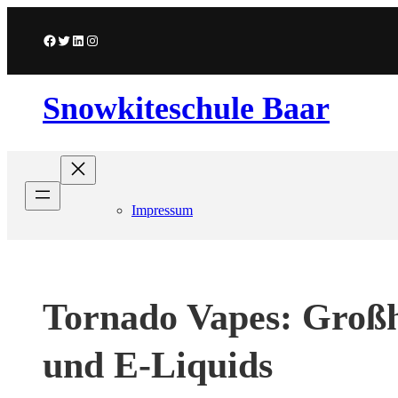
Skip
to
Facebook
Twitter
LinkedIn
Instagram
content
Snowkiteschule Baar
Impressum
Tornado Vapes: Großh
und E-Liquids