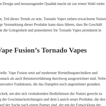
 Design und herausragender Qualität macht sie zur ersten Wahl vieler
n, Teil dieses Trends zu sein. Tornado Vapes ziehen erwachsene Nutze
ige Vermarktung dieser Produkte kann dazu führen, dass Ihr Geschäft
ie die Gelegenheit und präsentieren Sie Tornado Vapes prominent in
Vape Fusion’s Tornado Vapes
telle. Vape Fusion setzt auf modernste Herstellungstechniken und
eschmack als auch Benutzererfahrung durchweg ausgezeichnet sind. Neb
 innovative Funktionen, die das Dampfen noch angenehmer gestalten.
ckelt, um den sich verändernden Bedürfnissen der Nutzer gerecht zu
ung der Geschmacksrichtungen und dem Launch neuer Produkte, die den
f der Suche nach einem Partner sind, der mit der Entwicklung der