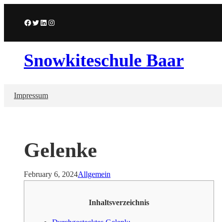
Skip
to
Facebook
Twitter
LinkedIn
Instagram
content
Snowkiteschule Baar
Impressum
Gelenke
February 6, 2024
Allgemein
Inhaltsverzeichnis