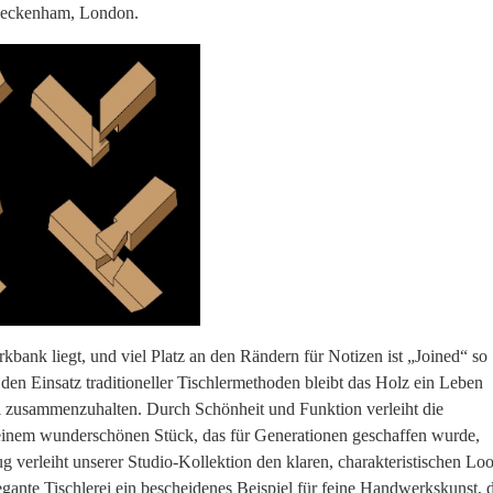
 Beckenham, London.
kbank liegt, und viel Platz an den Rändern für Notizen ist „Joined“ so
h den Einsatz traditioneller Tischlermethoden bleibt das Holz ein Leben
el zusammenzuhalten. Durch Schönheit und Funktion verleiht die
n, einem wunderschönen Stück, das für Generationen geschaffen wurde,
g verleiht unserer Studio-Kollektion den klaren, charakteristischen Lo
egante Tischlerei ein bescheidenes Beispiel für feine Handwerkskunst, 