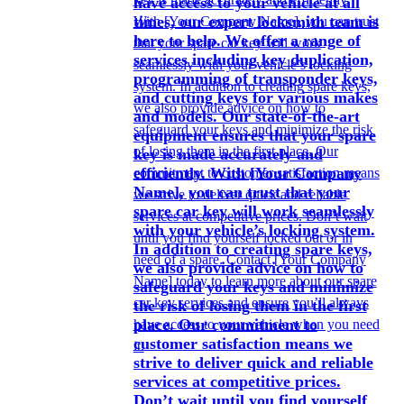
have access to your vehicle at all
times, our expert locksmith team is
here to help. We offer a range of
services including key duplication,
programming of transponder keys,
and cutting keys for various makes
and models. Our state-of-the-art
equipment ensures that your spare
key is made accurately and
efficiently. With [Your Company
Name], you can trust that your
spare car key will work seamlessly
with your vehicle’s locking system.
In addition to creating spare keys,
we also provide advice on how to
safeguard your keys and minimize
the risk of losing them in the first
place. Our commitment to
customer satisfaction means we
strive to deliver quick and reliable
services at competitive prices.
Don’t wait until you find yourself