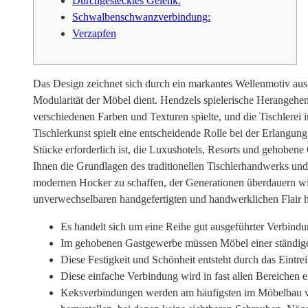
Durchgestecktes Gelenk:
Schwalbenschwanzverbindung:
Verzapfen
Das Design zeichnet sich durch ein markantes Wellenmotiv aus,
Modularität der Möbel dient. Hendzels spielerische Herangehens
verschiedenen Farben und Texturen spielte, und die Tischlerei 
Tischlerkunst spielt eine entscheidende Rolle bei der Erlangung
Stücke erforderlich ist, die Luxushotels, Resorts und gehoben
Ihnen die Grundlagen des traditionellen Tischlerhandwerks und
modernen Hocker zu schaffen, der Generationen überdauern wi
unverwechselbaren handgefertigten und handwerklichen Flair h
Es handelt sich um eine Reihe gut ausgeführter Verbindun
Im gehobenen Gastgewerbe müssen Möbel einer ständigen
Diese Festigkeit und Schönheit entsteht durch das Eintre
Diese einfache Verbindung wird in fast allen Bereiche
Keksverbindungen werden am häufigsten im Möbelbau ver