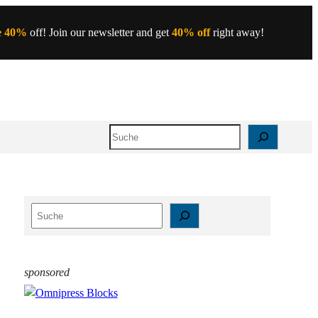
e 40%
off! Join our newsletter and get
40% off
right away!
Search
S
e
a
r
sponsored
c
h