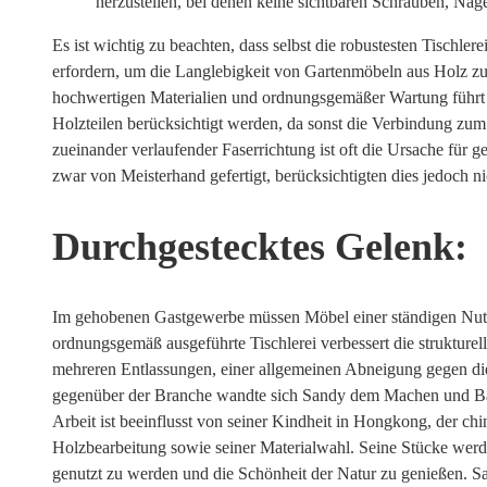
herzustellen, bei denen keine sichtbaren Schrauben, Näg
Es ist wichtig zu beachten, dass selbst die robustesten Tischl
erfordern, um die Langlebigkeit von Gartenmöbeln aus Holz zu
hochwertigen Materialien und ordnungsgemäßer Wartung führ
Holzteilen berücksichtigt werden, da sonst die Verbindung zum S
zueinander verlaufender Faserrichtung ist oft die Ursache für
zwar von Meisterhand gefertigt, berücksichtigten dies jedoch ni
Durchgestecktes Gelenk:
Im gehobenen Gastgewerbe müssen Möbel einer ständigen Nutzu
ordnungsgemäß ausgeführte Tischlerei verbessert die strukturell
mehreren Entlassungen, einer allgemeinen Abneigung gegen 
gegenüber der Branche wandte sich Sandy dem Machen und Bas
Arbeit ist beeinflusst von seiner Kindheit in Hongkong, der c
Holzbearbeitung sowie seiner Materialwahl. Seine Stücke werde
genutzt zu werden und die Schönheit der Natur zu genießen. Sa