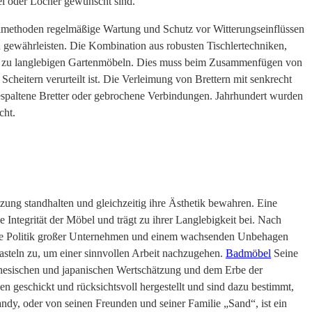
el oder Löcher gewünscht sind.
ereimethoden regelmäßige Wartung und Schutz vor Witterungseinflüssen
 gewährleisten. Die Kombination aus robusten Tischlertechniken,
t zu langlebigen Gartenmöbeln. Dies muss beim Zusammenfügen von
cheitern verurteilt ist. Die Verleimung von Brettern mit senkrecht
 gespaltene Bretter oder gebrochene Verbindungen. Jahrhundert wurden
cht.
ng standhalten und gleichzeitig ihre Ästhetik bewahren. Eine
e Integrität der Möbel und trägt zu ihrer Langlebigkeit bei. Nach
die Politik großer Unternehmen und einem wachsenden Unbehagen
teln zu, um einer sinnvollen Arbeit nachzugehen.
Badmöbel
Seine
hinesischen und japanischen Wertschätzung und dem Erbe der
n geschickt und rücksichtsvoll hergestellt und sind dazu bestimmt,
ndy, oder von seinen Freunden und seiner Familie „Sand“, ist ein