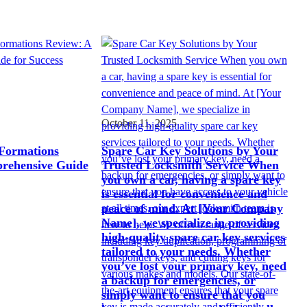
October 11, 2025
Formations
Spare Car Key Solutions by Your
rehensive Guide
Trusted Locksmith Service When
you own a car, having a spare key
is essential for convenience and
peace of mind. At [Your Company
Name], we specialize in providing
high-quality spare car key services
tailored to your needs. Whether
you’ve lost your primary key, need
a backup for emergencies, or
simply want to ensure that you